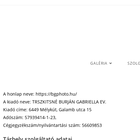
GALÉRIA
SZOL
A honlap neve: https://bgphoto.hu/
A kiadó neve: TRSZKITSNÉ BURJÁN GABRIELLA EV.
Kiadó címe: 6449 Mélykút, Galamb utca 15
Adószám: 57939414-1-23,
Cégjegyzékszám/nyilvántartási szám: 56609853
Tárhely szolgáltató adatai