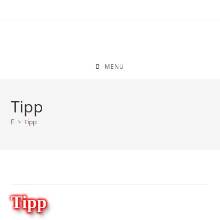
MENU
Tipp
>
Tipp
Tipp