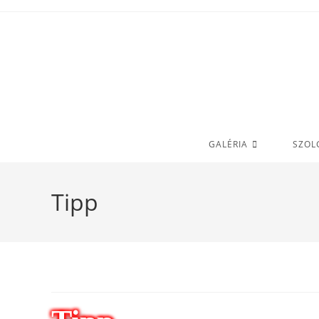
GALÉRIA
SZOL
Tipp