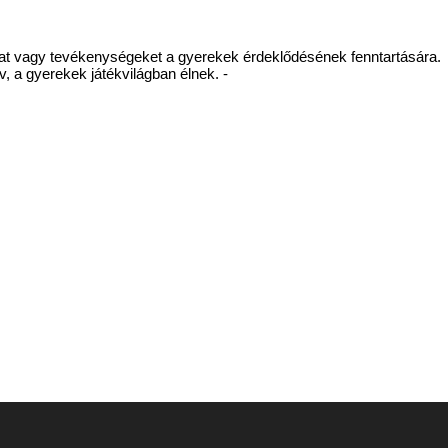
kat vagy tevékenységeket a gyerekek érdeklődésének fenntartására.
ív, a gyerekek játékvilágban élnek.