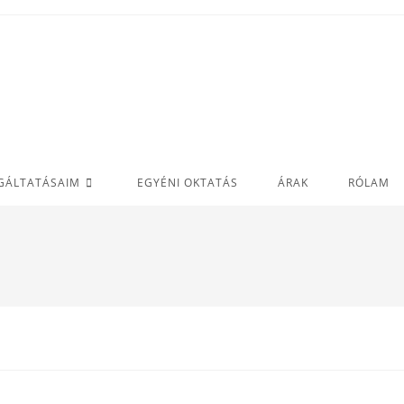
GÁLTATÁSAIM
EGYÉNI OKTATÁS
ÁRAK
RÓLAM